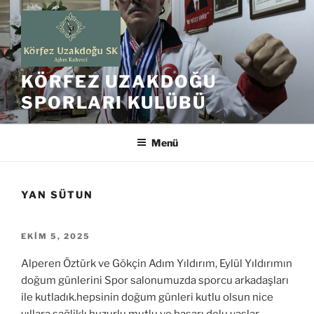
İçeriğe
geç
KÖRFEZ UZAKDOĞU
SPORLARI KULÜBÜ
Menü
YAN SÜTUN
YAYIM
EKIM 5, 2025
TARIHI
Alperen Öztürk ve Gökçin Adım Yıldırım, Eylül Yıldırımın
doğum günlerini Spor salonumuzda sporcu arkadaşları
ile kutladık.hepsinin doğum günleri kutlu olsun nice
yıllara sağliklı huzurlu mutlu ve başarı dolu yaşlar