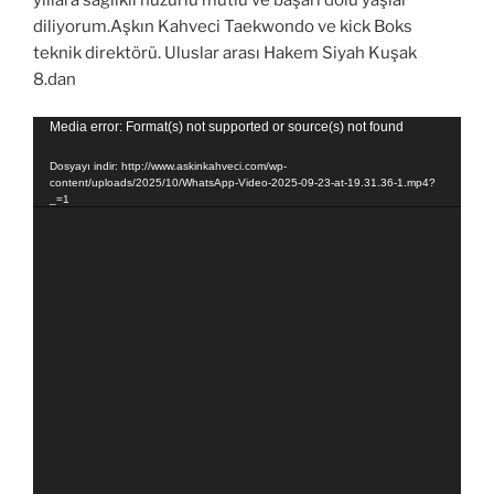
diliyorum.Aşkın Kahveci Taekwondo ve kick Boks
teknik direktörü. Uluslar arası Hakem Siyah Kuşak
8.dan
Video
Media error: Format(s) not supported or source(s) not found
oynatıcı
Dosyayı indir: http://www.askinkahveci.com/wp-
content/uploads/2025/10/WhatsApp-Video-2025-09-23-at-19.31.36-1.mp4?
_=1