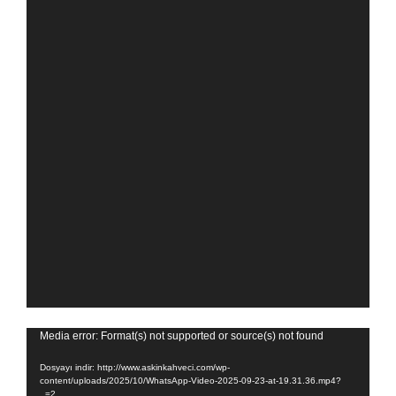
Video
Media error: Format(s) not supported or source(s) not found
oynatıcı
Dosyayı indir: http://www.askinkahveci.com/wp-
content/uploads/2025/10/WhatsApp-Video-2025-09-23-at-19.31.36.mp4?
_=2